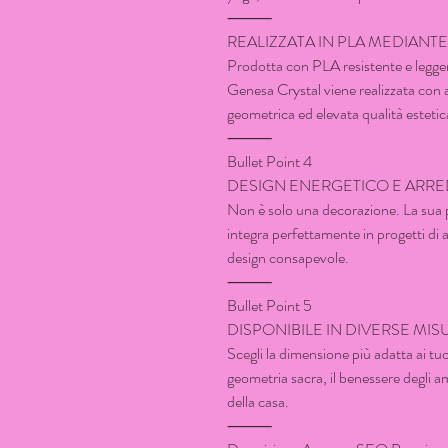
⸻
REALIZZATA IN PLA MEDIANT
Prodotta con PLA resistente e legge
Genesa Crystal viene realizzata con a
geometrica ed elevata qualità estetic
⸻
Bullet Point 4
DESIGN ENERGETICO E AR
Non è solo una decorazione. La sua p
integra perfettamente in progetti di 
design consapevole.
⸻
Bullet Point 5
DISPONIBILE IN DIVERSE MIS
Scegli la dimensione più adatta ai tuo
geometria sacra, il benessere degli a
della casa.
⸻