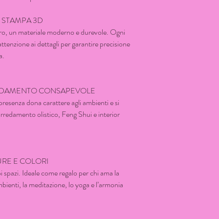
E STAMPA 3D
ro, un materiale moderno e durevole. Ogni
ttenzione ai dettagli per garantire precisione
a.
REDAMENTO CONSAPEVOLE
resenza dona carattere agli ambienti e si
arredamento olistico, Feng Shui e interior
URE E COLORI
i spazi. Ideale come regalo per chi ama la
mbienti, la meditazione, lo yoga e l’armonia