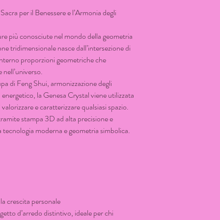
acra per il Benessere e l’Armonia degli
ure più conosciute nel mondo della geometria
one tridimensionale nasce dall’intersezione di
 interno proporzioni geometriche che
 nell’universo.
upa di Feng Shui, armonizzazione degli
energetico, la Genesa Crystal viene utilizzata
lorizzare e caratterizzare qualsiasi spazio.
tramite stampa 3D ad alta precisione e
ra tecnologia moderna e geometria simbolica.
lla crescita personale
etto d’arredo distintivo, ideale per chi