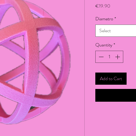
Price
€19.90
Diametro
*
Select
Quantity
*
Add to Cart