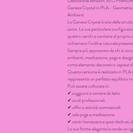
Descrizione Amazon SEO Premium
Genesa Crystal in PLA - Geometria S
Ambienti
La Genesa Crystal è una delle strutt
sacra. La sua particolare configurazi
quattro cerchi e contiene al proprio
richiamano l’ordine naturale presente
Sempre più apprezzata da chi si occ
ambienti, meditazione, yoga e design 
come elemento decorativo capace di va
Questa versione è realizzata in PLA 
rappresenta un perfetto equilibrio t
Può essere collocata in:
✔ soggiorni e camere da letto
✔ studi professionali
✔ uffici e attività commerciali
✔ sale yoga e meditazione
✔ centri benessere e spazi dedicati a
La sua forma elegante la rende un ogg